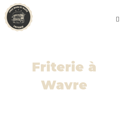
Friterie à
Wavre
Chez Maïté et Manu