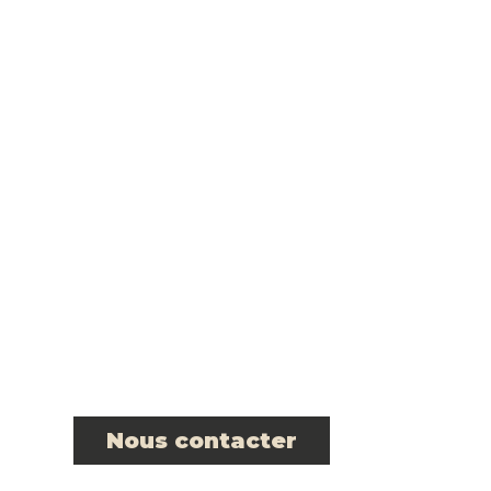
Friterie Chez Maïté
et Manu
Contact
Pour obtenir un renseignement sur nos
produits ou notre service de commande en
ligne, contactez-nous.
Nous contacter